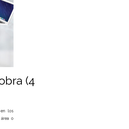
bra (4
 en los
 área o