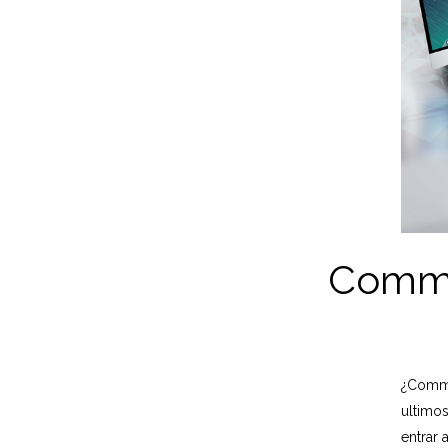
Commu
¿Commu
ultimo
entrar 