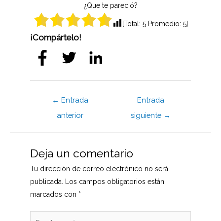
¿Que te pareció?
[Total:
5
Promedio:
5
]
¡Compártelo!
Navegación
←
Entrada
Entrada
de
anterior
siguiente
→
entradas
Deja un comentario
Tu dirección de correo electrónico no será
publicada.
Los campos obligatorios están
marcados con
*
Escribe