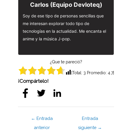
Carlos (Equipo Devloteq)
Soy de ese tipo de personas sencillas que
me interesan explorar todo tipo de
tecnologías en la actualidad. Me encanta el
anime y la música J-pop.
¿Que te pareció?
[Total:
3
Promedio:
4.7
]
¡Compártelo!
Navegación
←
Entrada
Entrada
de
anterior
siguiente
→