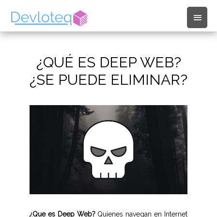
Men
princ
¿QUÉ ES DEEP WEB?
¿SE PUEDE ELIMINAR?
¿Que es Deep Web?
Quienes navegan en Internet