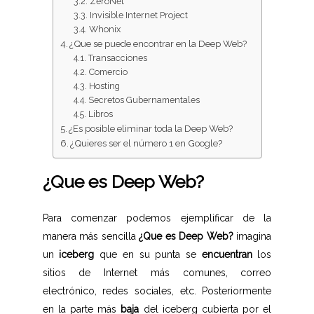
ZeroNet
Invisible Internet Project
Whonix
¿Que se puede encontrar en la Deep Web?
Transacciones
Comercio
Hosting
Secretos Gubernamentales
Libros
¿Es posible eliminar toda la Deep Web?
¿Quieres ser el número 1 en Google?
¿Que es Deep Web?
Para comenzar podemos ejemplificar de la
manera más sencilla
¿Que es Deep Web?
imagina
un
iceberg
que en su punta se
encuentran
los
sitios de Internet más comunes, correo
electrónico, redes sociales, etc. Posteriormente
en la parte más
baja
del iceberg cubierta por el