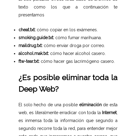
texto como los que a continuación te
presentamos
cheat.txt:
cómo copiar en los exámenes.
smoking.guide.txt:
cómo fumar marihuana.
maildrug.txt:
cómo enviar droga por correo.
alcohol.mak.txt:
cómo hacer alcohol casero.
ftw-tear.txt:
cómo hacer gas lacrimógeno casero.
¿Es posible eliminar toda la
Deep Web?
El solo hecho de una posible
eliminación
de esta
web, es literalmente erradicar con toda la
Internet
,
es inmensa toda la información que segundo a
segundo recorre toda la red, para entender mejor