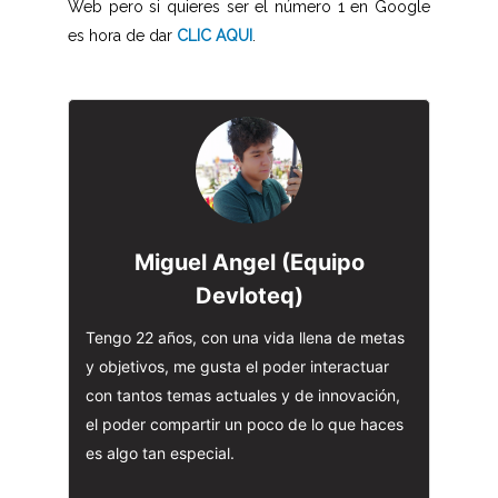
Web pero si quieres ser el número 1 en Google
es hora de dar
CLIC AQUI
.
Miguel Angel (Equipo
Devloteq)
Tengo 22 años, con una vida llena de metas
y objetivos, me gusta el poder interactuar
con tantos temas actuales y de innovación,
el poder compartir un poco de lo que haces
es algo tan especial.