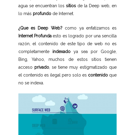
agua se encuentran los
sitios
de la Deep web, en
lo más
profundo
de Internet.
¿Que es Deep Web?
como ya enfatizamos es
Internet Profunda
esto es logrado por una sencilla
razón, el contenido de este tipo de web no es
completamente
indexado
ya sea por Google,
Bing, Yahoo, muchos de estos sitios tienen
acceso
privado
, se tiene muy estigmatizado que
el contenido es ilegal pero solo es
contenido
que
no se indexa.