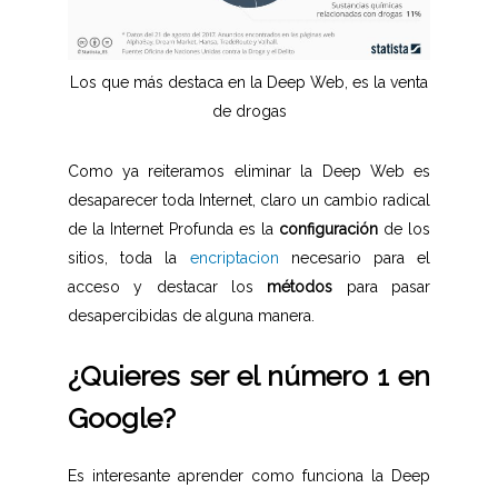
Los que más destaca en la Deep Web, es la venta
de drogas
Como ya reiteramos eliminar la Deep Web es
desaparecer toda Internet, claro un cambio radical
de la Internet Profunda es la
configuración
de los
sitios, toda la
encriptacion
necesario para el
acceso y destacar los
métodos
para pasar
desapercibidas de alguna manera.
¿Quieres ser el número 1 en
Google?
Es interesante aprender como funciona la Deep