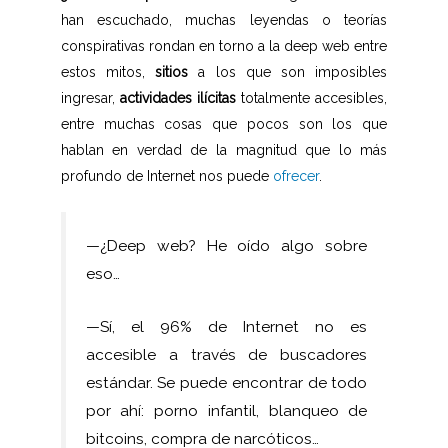
han escuchado, muchas leyendas o teorías
conspirativas rondan en torno a la deep web entre
estos mitos,
sitios
a los que son imposibles
ingresar,
actividades ilícitas
totalmente accesibles,
entre muchas cosas que pocos son los que
hablan en verdad de la magnitud que lo más
profundo de Internet nos puede
ofrecer
.
—¿Deep web? He oído algo sobre
eso…
—Sí, el 96% de Internet no es
accesible a través de buscadores
estándar. Se puede encontrar de todo
por ahí: porno infantil, blanqueo de
bitcoins, compra de narcóticos…