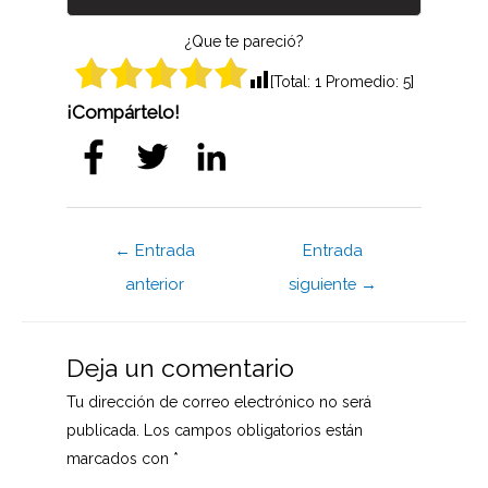
¿Que te pareció?
[Total:
1
Promedio:
5
]
¡Compártelo!
Navegación
←
Entrada
Entrada
de
anterior
siguiente
→
entradas
Deja un comentario
Tu dirección de correo electrónico no será
publicada.
Los campos obligatorios están
marcados con
*