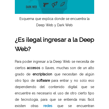
Esquema que explica donde se encuentra la
Deep Web y Dark Web
¿Es ilegal ingresar a la Deep
Web?
Para poder ingresar a la Deep Web se necesita de
ciertos
accesos
o llaves, muchas son de un alto
grado de
encriptacion
que necesitan de algún
otro tipo de
software
para entrar y no solo eso
dependiendo del contenido digital que se
encuentre es necesario el uso de otro cierto tipo
de tecnología, para que se entienda más fácil
existen otras
redes
que se encuentran