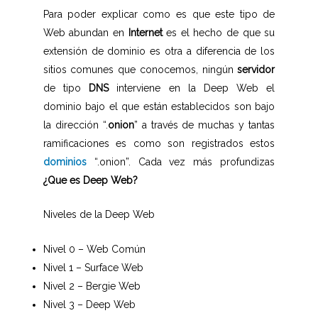
Para poder explicar como es que este tipo de
Web abundan en
Internet
es el hecho de que su
extensión de dominio es otra a diferencia de los
sitios comunes que conocemos, ningún
servidor
de tipo
DNS
interviene en la Deep Web el
dominio bajo el que están establecidos son bajo
la dirección “.
onion
” a través de muchas y tantas
ramificaciones es como son registrados estos
dominios
“.onion”. Cada vez más profundizas
¿Que es Deep Web?
Niveles de la Deep Web
Nivel 0 – Web Común
Nivel 1 – Surface Web
Nivel 2 – Bergie Web
Nivel 3 – Deep Web