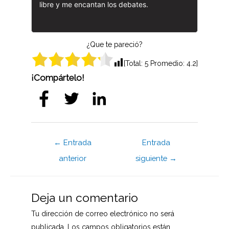
libre y me encantan los debates.
¿Que te pareció?
[Total:
5
Promedio:
4.2
]
¡Compártelo!
Navegación
←
Entrada
Entrada
de
anterior
siguiente
→
entradas
Deja un comentario
Tu dirección de correo electrónico no será
publicada.
Los campos obligatorios están