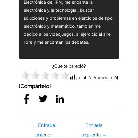
Electrónica del IPN, me encanta la
electrónica y la tecnología , buscar
soluciones y problemas en ejercicios de tipo
electrónico y matemático, también me
dedico a los videojuegos, al ejercicio al aire
libre y me encantan los debates.
¿Que te pareció?
[Total:
0
Promedio:
0
]
¡Compártelo!
Navegación
←
Entrada
Entrada
de
anterior
siguiente
→